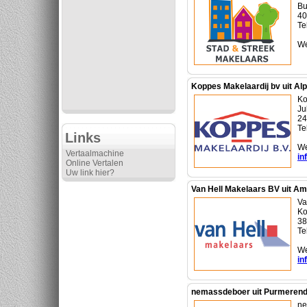
Bu
40
Te
We
Koppes Makelaardij bv uit Al
Ko
Ju
24
Te
Links
We
Vertaalmachine
in
Online Vertalen
Uw link hier?
Van Hell Makelaars BV uit Am
Va
Ko
38
Te
We
in
nemassdeboer uit Purmeren
ne