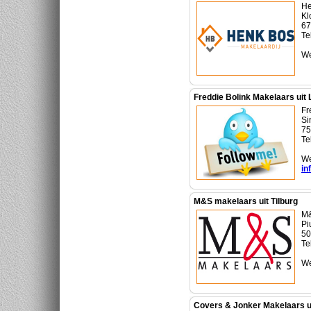
He
Kl
67
Te
We
Freddie Bolink Makelaars uit
Fr
Si
75
Te
We
in
M&S makelaars uit Tilburg
M&
Pi
50
Te
We
Covers & Jonker Makelaars ui