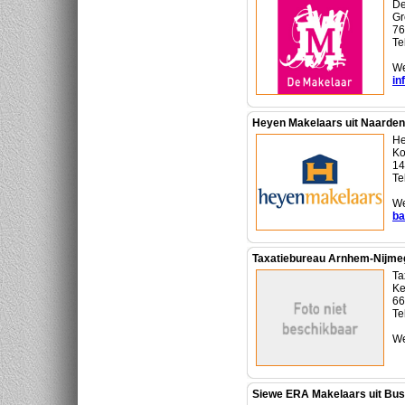
De
Gr
76
Te
We
in
Heyen Makelaars uit Naarden
He
Ko
14
Te
We
ba
Taxatiebureau Arnhem-Nijmeg
Ta
Ke
66
Te
We
Siewe ERA Makelaars uit Bu