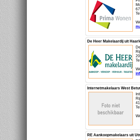
Pr
Mo
67
Te
We
ma
De Heer Makelaardij uit Haar
De
Ri
20
Te
We
in
Internetmakelaars West Betu
In
Ri
41
Te
We
RE Aankoopmakelaars uit Ut