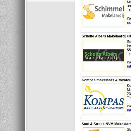
Ma
39
Te
We
sc
Scholte Albers Makelaardij u
Sc
Ir
55
Te
We
in
Kompas makelaars & taxateur
Ko
Ma
23
Te
We
in
Stad & Streek NVM Makelaars
St