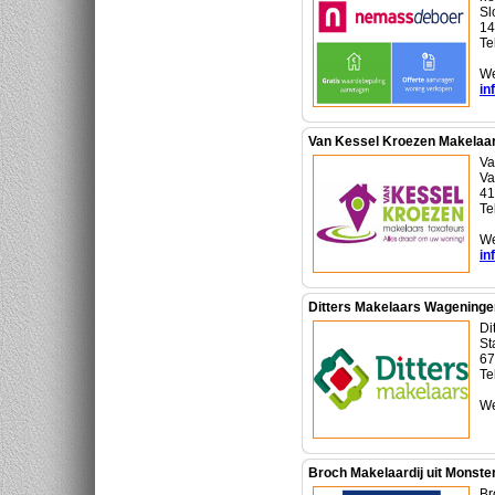
Sl
14
Te
We
in
Van Kessel Kroezen Makelaar
Va
Va
41
Te
We
in
Ditters Makelaars Wageninge
Di
St
67
Te
We
Broch Makelaardij uit Monste
Br