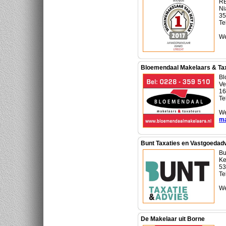
RE
Ni
35
Te
We
Bloemendaal Makelaars & Tax
Bl
Ve
16
Te
We
ma
Bunt Taxaties en Vastgoedadv
Bu
Ke
53
Te
We
De Makelaar uit Borne