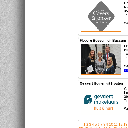
Co
Ni
35
Te
We
Floberg Bussum uit Bussum
Fl
Br
14
Te
We
in
Gevaert Houten uit Houten
Ge
Lo
39
Te
We
<<
1
2
3
4
5
6
7
8
9
10
11
12
13