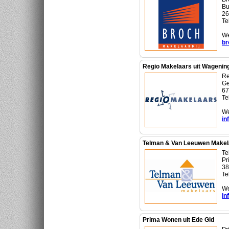
Bu
26
Te
We
br
Regio Makelaars uit Wagenin
Re
Ge
67
Te
We
in
Telman & Van Leeuwen Makela
Te
Pr
38
Te
We
in
Prima Wonen uit Ede Gld