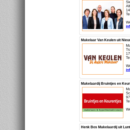
Si
Al
14
Te
We
in
Makelaar Van Keulen uit Nie
Ma
Tr
17
Te
We
in
Makelaardij Bruintjes en Keu
Ma
Sc
97
Te
We
Henk Bos Makelaardij uit Lun