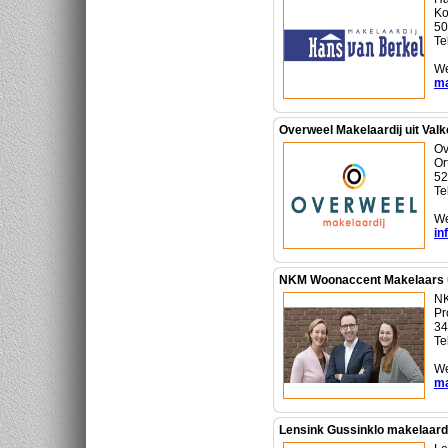
Ko
50
Te
We
ma
Overweel Makelaardij uit Val
Ov
Or
52
Te
We
in
NKM Woonaccent Makelaars u
NK
Pr
34
Te
We
ma
Lensink Gussinklo makelaardij