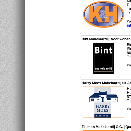
Ki
De
10
Te
We
in
Bint Makelaardij | voor wonen
Bi
Si
86
Te
We
Harry Moes Makelaardij uit Aa
Ha
He
57
Te
We
Zielman Makelaardij O.G. | Qua