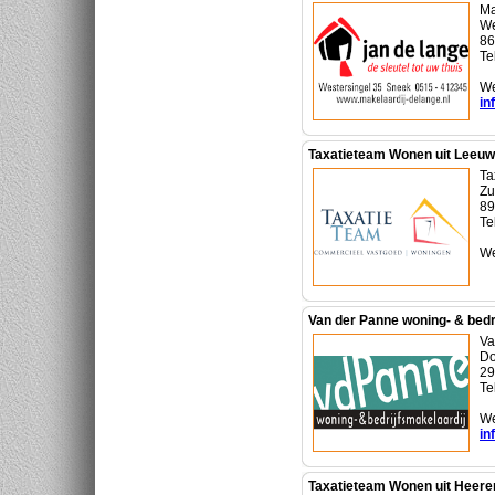
Ma
We
86
Te
We
in
Taxatieteam Wonen uit Leeu
Ta
Zu
89
Te
We
Van der Panne woning- & bedr
Va
Do
29
Te
We
in
Taxatieteam Wonen uit Heer