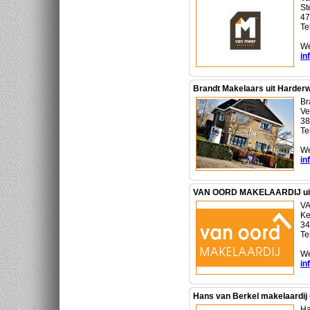
St
47
Te
We
in
Brandt Makelaars uit Harderw
Br
Ve
38
Te
We
in
VAN OORD MAKELAARDIJ uit 
V
Ke
34
Te
We
in
Hans van Berkel makelaardij u
Ha