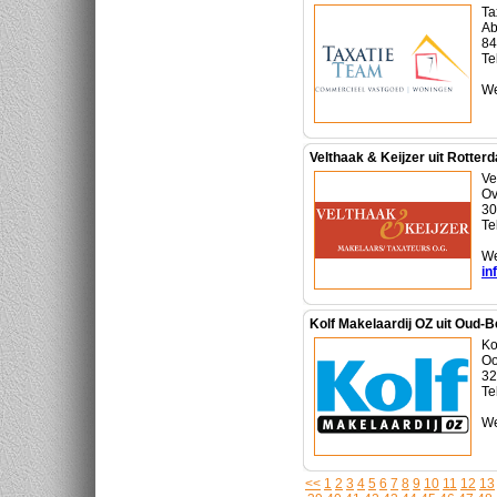
Ta
Ab
84
Te
We
Velthaak & Keijzer uit Rotter
Ve
Ov
30
Te
We
in
Kolf Makelaardij OZ uit Oud-B
Ko
Oo
32
Te
We
<<
1
2
3
4
5
6
7
8
9
10
11
12
13