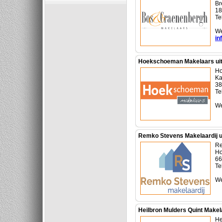
Br
18
Te
We
in
Hoekschoeman Makelaars uit
Ho
Ka
38
Te
We
Remko Stevens Makelaardij ui
Re
Ho
66
Te
We
Heilbron Mulders Quint Makela
He