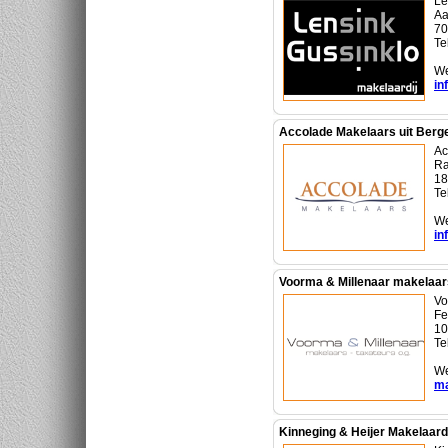
Le
Aa
70
Te
We
in
Accolade Makelaars uit Berg
Ac
Ra
18
Te
We
in
Voorma & Millenaar makelaars
Vo
Fe
10
Te
We
ma
Kinneging & Heijer Makelaardi