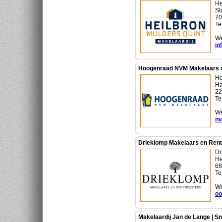
He
St
70
Te
We
in
Hoogenraad NVM Makelaars ui
Ho
Ha
22
Te
We
nv
Drieklomp Makelaars en Rent
Dr
He
68
Te
We
oo
Makelaardij Jan de Lange | S