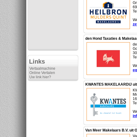
Gr
69
Te
We
ze
den Hond Taxaties & Makelaa
de
Go
30
Te
Links
We
Vertaalmachine
eg
Online Vertalen
Uw link hier?
KWANTES MAKELAARDIJ uit 
K
Mi
16
Te
We
in
Van Meer Makelaars B.V. uit
Va