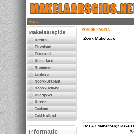
Home
VORIGE PAGINA
Makelaarsgids
Zoek Makelaars
Drenthe
Flevoland
Friesland
Gelderland
Groningen
Limburg
Noord-Brabant
Noord-Holland
Overijssel
Utrecht
Zeeland
Zuid-Holland
Bos & Craenenbergh Makelaa
Informatie
Bo