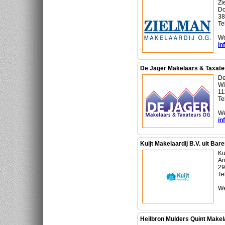
Zi
Do
38
Te
We
in
De Jager Makelaars & Taxate
De
Wi
11
Te
We
in
Kuijt Makelaardij B.V. uit Bar
Ku
Ar
29
Te
We
Heilbron Mulders Quint Makela