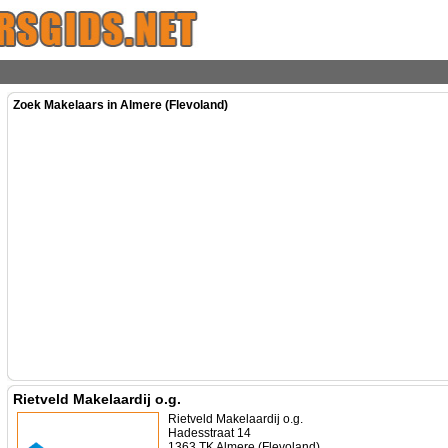
Zoek Makelaars in Almere (Flevoland)
Rietveld Makelaardij o.g.
Rietveld Makelaardij o.g.
Hadesstraat 14
1363 TK Almere (Flevoland)