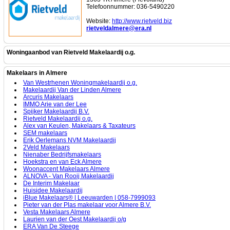
Telefoonnummer: 036-5490220
Website:
http://www.rietveld.biz
rietveldalmere@era.nl
Woningaanbod van Rietveld Makelaardij o.g.
Makelaars in Almere
Van Westrhenen Woningmakelaardij o.g.
Makelaardij Van der Linden Almere
Arcuris Makelaars
IMMO Arie van der Lee
Spijker Makelaardij B.V.
Rietveld Makelaardij o.g.
Alex van Keulen, Makelaars & Taxateurs
SEM makelaars
Erik Oerlemans NVM Makelaardij
2Veld Makelaars
Nienaber Bedrijfsmakelaars
Hoekstra en van Eck Almere
Woonaccent Makelaars Almere
ALNOVA - Van Rooij Makelaardij
De Interim Makelaar
Huisidee Makelaardij
iBlue Makelaars® | Leeuwarden | 058-7999093
Pieter van der Plas makelaar voor Almere B.V.
Vesta Makelaars Almere
Laurien van der Oest Makelaardij o/g
ERA Van De Steege