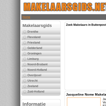
Home
Makelaarsgids
Zoek Makelaars in Buitenpost 
Drenthe
Flevoland
Friesland
Gelderland
Groningen
Limburg
Noord-Brabant
Noord-Holland
Overijssel
Utrecht
Zeeland
Zuid-Holland
Jacqueline Nome Makela
Ja
Vo
Informatie
92