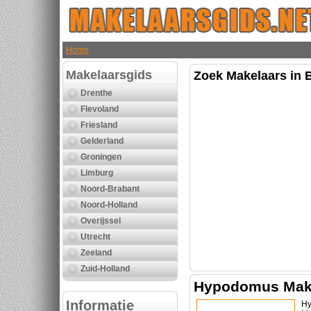
Home
Makelaarsgids
Zoek Makelaars in 
Drenthe
Flevoland
Friesland
Gelderland
Groningen
Limburg
Noord-Brabant
Noord-Holland
Overijssel
Utrecht
Zeeland
Zuid-Holland
Hypodomus Make
Informatie
Hy