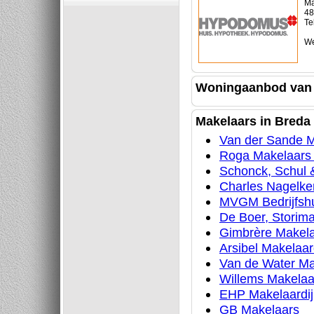
Ma
48
Te
We
Woningaanbod van
Makelaars in Breda
Van der Sande M
Roga Makelaars 
Schonck, Schul
Charles Nagelke
MVGM Bedrijfshu
De Boer, Storim
Gimbrère Makel
Arsibel Makelaar
Van de Water Ma
Willems Makelaa
EHP Makelaardij
GB Makelaars