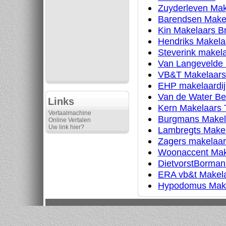
Zuyderleven Mak
Barendsen Make
Kin Makelaars B
Hendriks Makela
Steverink makela
Van Langevelde 
VB&T Makelaars
EHP makelaardij
Van de Water Be
Links
Kern Makelaars T
Vertaalmachine
Burgmans Makela
Online Vertalen
Uw link hier?
Lambregts Makel
Zagers makelaars
Woonaccent Mak
DietvorstBorman
ERA vb&t Makel
Hypodomus Make