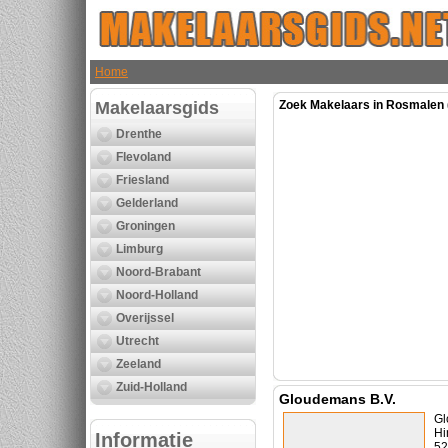
Home
Makelaarsgids
Zoek Makelaars in Rosmalen 
Drenthe
Flevoland
Friesland
Gelderland
Groningen
Limburg
Noord-Brabant
Noord-Holland
Overijssel
Utrecht
Zeeland
Zuid-Holland
Gloudemans B.V.
Gl
Hi
Informatie
52