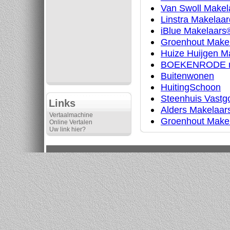
Van Swoll Makel
Linstra Makelaard
iBlue Makelaars
Groenhout Makel
Huize Huijgen M
BOEKENRODE ma
Buitenwonen
HuitingSchoon
Steenhuis Vast
Links
Alders Makelaar
Vertaalmachine
Groenhout Makel
Online Vertalen
Uw link hier?