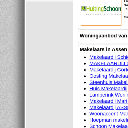
La
94
Te
We
Woningaanbod van
Makelaars in Assen
Makelaardij Sch
MAKELAARDIJ
Makelaardij Gor
Oosting Makelaa
Steenhuis Makel
Huis Makelaardij
Lamberink Woni
Makelaardij Mart
Makelaardij AS
Woonaccent Mak
Hoepman makela
Schoon Makelaar