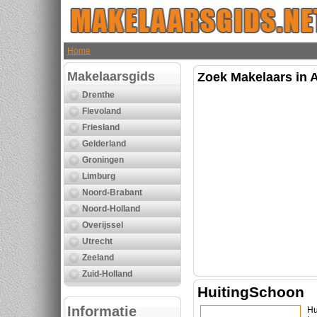
Home
Makelaarsgids
Zoek Makelaars in 
Drenthe
Flevoland
Friesland
Gelderland
Groningen
Limburg
Noord-Brabant
Noord-Holland
Overijssel
Utrecht
Zeeland
Zuid-Holland
HuitingSchoon
Informatie
Hu