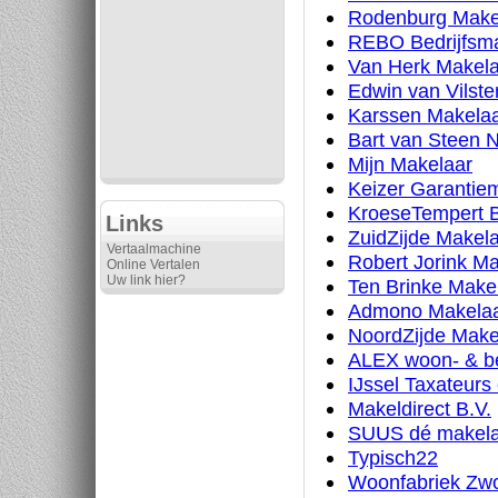
Rodenburg Make
REBO Bedrijfsma
Van Herk Makela
Edwin van Vilste
Karssen Makela
Bart van Steen 
Mijn Makelaar
Keizer Garantie
KroeseTempert B
Links
ZuidZijde Makel
Vertaalmachine
Robert Jorink M
Online Vertalen
Uw link hier?
Ten Brinke Makel
Admono Makela
NoordZijde Make
ALEX woon- & b
IJssel Taxateur
Makeldirect B.V.
SUUS dé makela
Typisch22
Woonfabriek Zwo