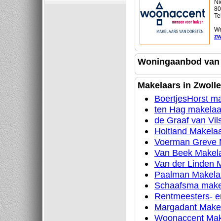
Ni
80
Te
We
zw
Woningaanbod van 
Makelaars in Zwolle
BoertjesHorst ma
ten Hag makelaa
de Graaf van Vil
Holtland Makelaa
Voerman Greve M
Van Beek Makela
Van der Linden M
Paalman Makelaa
Schaafsma make
Rentmeesters- e
Margadant Makel
Woonaccent Mak