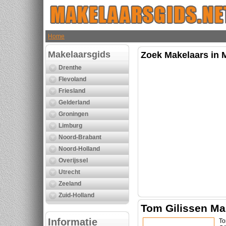
Home
Makelaarsgids
Zoek Makelaars in 
Drenthe
Flevoland
Friesland
Gelderland
Groningen
Limburg
Noord-Brabant
Noord-Holland
Overijssel
Utrecht
Zeeland
Zuid-Holland
Tom Gilissen Ma
Informatie
To