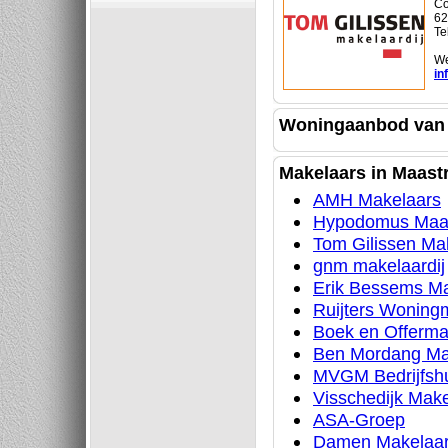
Cö
62
Te
We
in
Woningaanbod van 
Makelaars in Maastr
AMH Makelaars
Hypodomus Maas
Tom Gilissen Mak
gnm makelaardij
Erik Bessems Ma
Ruijters Woning
Boek en Offerma
Ben Mordang Mak
MVGM Bedrijfshu
Visschedijk Make
ASA-Groep
Damen Makelaard