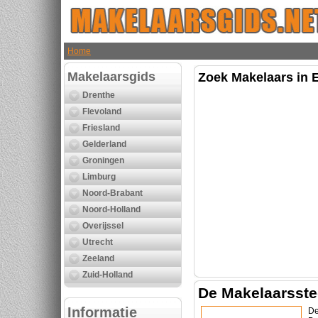
Home
Makelaarsgids
Zoek Makelaars in 
Drenthe
Flevoland
Friesland
Gelderland
Groningen
Limburg
Noord-Brabant
Noord-Holland
Overijssel
Utrecht
Zeeland
Zuid-Holland
De Makelaarsst
Informatie
De