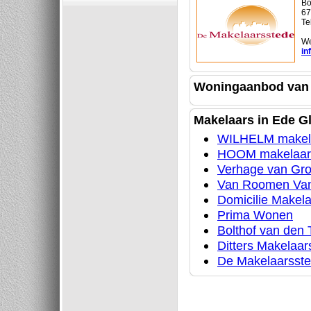
Bo
67
Te
We
in
Woningaanbod van 
Makelaars in Ede G
WILHELM makel
HOOM makelaar
Verhage van Gro
Van Roomen Van
Domicilie Makel
Prima Wonen
Bolthof van den
Ditters Makelaar
De Makelaarsst