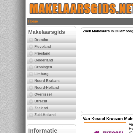
Home
Makelaarsgids
Zoek Makelaars in Culemborg
Drenthe
Flevoland
Friesland
Gelderland
Groningen
Limburg
Noord-Brabant
Noord-Holland
Overijssel
Utrecht
Zeeland
Zuid-Holland
Van Kessel Kroezen Make
Va
He
Informatie
41