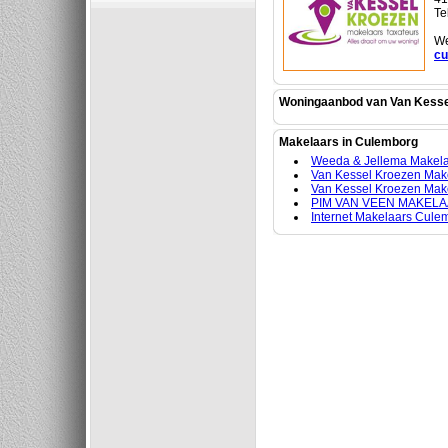
Te
We
cu
Woningaanbod van Van Kesse
Makelaars in Culemborg
Weeda & Jellema Makelaa
Van Kessel Kroezen Make
Van Kessel Kroezen Make
PIM VAN VEEN MAKELA
Internet Makelaars Cule