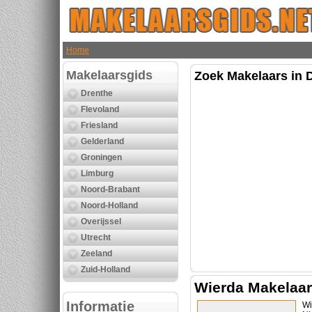
Home
Makelaarsgids
Zoek Makelaars in D
Drenthe
Flevoland
Friesland
Gelderland
Groningen
Limburg
Noord-Brabant
Noord-Holland
Overijssel
Utrecht
Zeeland
Zuid-Holland
Wierda Makelaa
Informatie
Wi