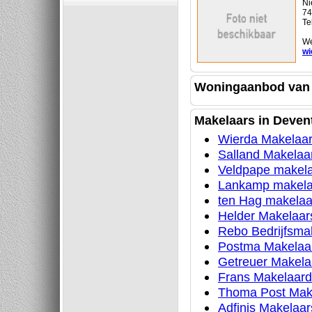
Ni
74
Te
We
wi
Woningaanbod van 
Makelaars in Deven
Wierda Makelaa
Salland Makelaar
Veldpape makel
Lankamp makela
ten Hag makelaa
Helder Makelaar
Rebo Bedrijfsma
Postma Makelaa
Getreuer Makela
Frans Makelaardi
Thoma Post Mak
Adfinis Makelaar