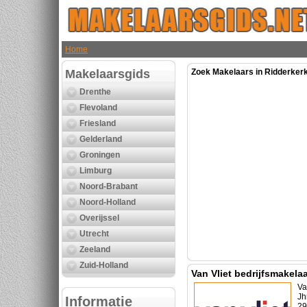
Home
Makelaarsgids
Zoek Makelaars in Ridderkerk
Drenthe
Flevoland
Friesland
Gelderland
Groningen
Limburg
Noord-Brabant
Noord-Holland
Overijssel
Utrecht
Zeeland
Zuid-Holland
Van Vliet bedrijfsmakela
Va
Jh
Informatie
29