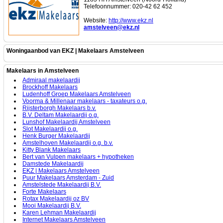
Telefoonnummer: 020-42 62 452
Website:
http://www.ekz.nl
amstelveen@ekz.nl
Woningaanbod van EKZ | Makelaars Amstelveen
Makelaars in Amstelveen
Admiraal makelaardij
Brockhoff Makelaars
Ludenhoff Groep Makelaars Amstelveen
Voorma & Millenaar makelaars - taxateurs o.g.
Rijsterborgh Makelaars b.v.
B.V. Deltam Makelaardij o.g.
Lunshof Makelaardij Amstelveen
Slot Makelaardij o.g.
Henk Burger Makelaardij
Amstelhoven Makelaardij o.g. b.v.
Kitty Blank Makelaars
Bert van Vulpen makelaars + hypotheken
Damstede Makelaardij
EKZ | Makelaars Amstelveen
Puur Makelaars Amsterdam - Zuid
Amstelstede Makelaardij B.V.
Forte Makelaars
Rotax Makelaardij oz BV
Mooi Makelaardij B.V.
Karen Lehman Makelaardij
Internet Makelaars Amstelveen